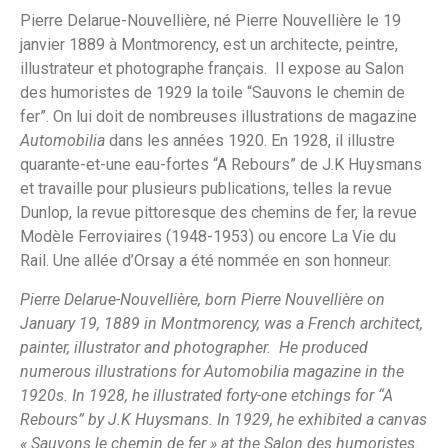
Pierre Delarue-Nouvellière, né Pierre Nouvellière le 19
janvier 1889 à Montmorency, est un architecte, peintre,
illustrateur et photographe français. Il expose au Salon
des humoristes de 1929 la toile “Sauvons le chemin de
fer”. On lui doit de nombreuses illustrations de magazine
Automobilia
dans les années 1920. En 1928, il illustre
quarante-et-une eau-fortes “A Rebours” de J.K Huysmans
et travaille pour plusieurs publications, telles la revue
Dunlop, la revue pittoresque des chemins de fer, la revue
Modèle Ferroviaires (1948-1953) ou encore La Vie du
Rail.
Une allée d’Orsay a été nommée en son honneur.
Pierre Delarue-Nouvellière, born Pierre Nouvellière on
January 19, 1889 in Montmorency, was a French architect,
painter, illustrator and photographer. He produced
numerous illustrations for Automobilia magazine in the
1920s. In 1928, he illustrated forty-one etchings for “A
Rebours” by J.K Huysmans. In 1929, he exhibited a canvas
« Sauvons le chemin de fer » at the Salon des humoristes.